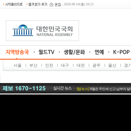
2026.08.10(월) 20:21
서울
부산
인천
대구
대전
광주
울산
경
[탑뉴스]
신안군, 농어업·염전 노동 현
[탑뉴스]
전남광주특별시, 13일 일본군
[월드메인방송]
전남광주시정 뉴스 8
[탑뉴스]
8월은 주민세 신고·납부의 달!
[탑뉴스]
‘2027 원산 아리스포츠컵’ 
[탑뉴스]
완도해경, 전남광주 완도군 모
[탑뉴스]
국토외곽 먼섬 지원 특별법 개
[탑뉴스]
환경을 입고 예술을 담다…
[탑뉴스]
"지역 인재들의 빛나는 내일을
[탑뉴스]
서울, 박준희 관악구청장, 