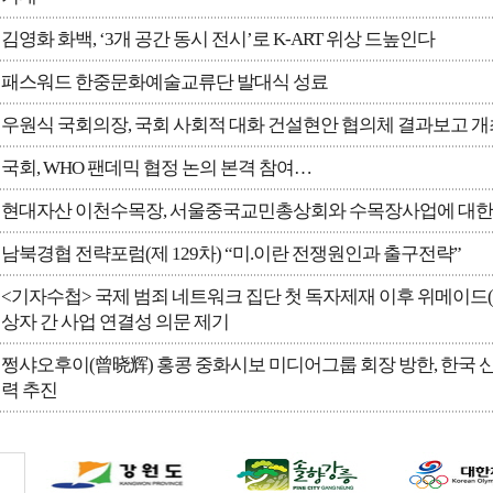
김영화 화백, ‘3개 공간 동시 전시’로 K-ART 위상 드높인다
패스워드 한중문화예술교류단 발대식 성료
우원식 국회의장, 국회 사회적 대화 건설현안 협의체 결과보고 개
국회, WHO 팬데믹 협정 논의 본격 참여…
현대자산 이천수목장, 서울중국교민총상회와 수목장사업에 대한
남북경협 전략포럼(제 129차) “미.이란 전쟁원인과 출구전략”
<기자수첩> 국제 범죄 네트워크 집단 첫 독자제재 이후 위메이드(W
상자 간 사업 연결성 의문 제기
쩡샤오후이(曾晓辉) 홍콩 중화시보 미디어그룹 회장 방한, 한국 
력 추진