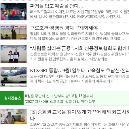
환경을 입고 예술을 담다…
패스워드컴퍼니 이미진 대표는 지난 7월 27일부터 28일까지 이
에서 ‘업사이클환경패션전시회·PASSWORD 화보집 사진전시…
근로조건·경영권 경계 구체화해야....
영업이익의 일정 비율을 성과급으로 지급하는 방식을 둘러싸고 노
데 법적 불확실성을 줄이기 위해 근로조건과 경영권의 경계를…
“사람을 살리는 금융”, 저희 신용정보협회도 함께
신용정보협회(회장: 윤영덕)와 신용회복위원회(김은경 위원장)가 
기 지원을 위한 업무협약」을 체결하고, ‘사람 살리는 …
KTX·SRT 통합…9월1일부터 고속철도 호남선·전
오는 9월 1일부터 시행되는 KTX·SRT 고속철도 통합 운영에 따라
신안군, 농어업·염전 노동 현장 인권보호 역량 …
행이 확대되고 좌석 공급이 늘어나 시민들의 이용 편의가 …
전남광주특별시, 13일 일본군‘위안부’ 피해자 …
전남광주시정 뉴스 8월2주차
8월은 주민세 신고·납부의 달!..‘8월 16일부터…
‘2027 원산 아리스포츠컵’ 성공 개최 위한 업무…
완도해경, 전남광주 완도군 모황도 남동방 인근 …
중화권 교육을 깊이 있게 가꾸어 해외 화교 사
국토외곽 먼섬 지원 특별법 개정 및 섬 특별자치…
다
환경을 입고 예술을 담다…
2026년 7월 29일, 한중뉴스기자협회 회장이자 한국신화보사 사장
"지역 인재들의 빛나는 내일을 밝히는 장학기금 …