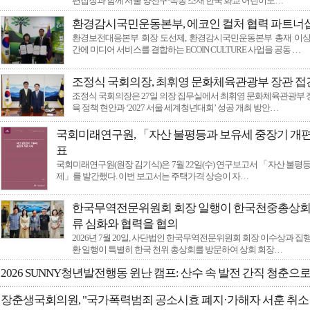
편집장과 함께 서울 양천구·목동 소재 한국 화교 어린이도…
신안군, 농어업·염전 노동 현장 인권보호 역량 …
전남광주특별시, 13일 일본군‘위안부’ 피해자 …
환경감시국민운동본부, 에코인 컬처 협력 파트너십
전남광주시정 뉴스 8월2주차
환경보전대응본부 회장 도선제, 환경감시국민운동본부 총재 이상
간에 미디어 서비스를 결합하는 ECOIN CULTURE 사업을 공동 …
조정식 국회의장, 최휘영 문화체육관광부 장관 접
조정식 국회의장은 27일 의장 집무실에서 최휘영 문화체육관광부
육 정책 현안과 ‘2027 서울 세계청년대회’ 성공 개최 방안…
국회미래연구원, 「자산 불평등과 보유세 중장기 개편
표
국회미래연구원(원장 김기식)은 7월 22일(수) 연구보고서 「자산 불평
제」를 발간했다. 이번 보고서는 주택가격 상승이 자…
한국무역전문위원회 회장 일행이 한국천중총상회 
류 심화와 협력을 협의
2026년 7월 20일, 사단법인 한국무역전문위원회 회장 이수상과 집
환 일행이 특별히 한국 천위 총상회를 방문하여 상회 회장…
2026 SUNNY청년발전행동 윈난 캠프: 산수 속 발전 간직 청춘으
장춘생국회의원, "국가폭력범죄 공소시효 폐지·가해자 서훈 취소·5