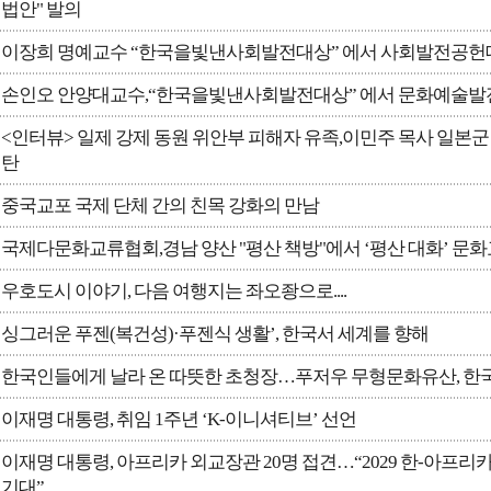
법안" 발의
이장희 명예교수 “한국을빛낸사회발전대상” 에서 사회발전공헌
손인오 안양대교수,“한국을빛낸사회발전대상” 에서 문화예술발
<인터뷰> 일제 강제 동원 위안부 피해자 유족,이민주 목사 일본군
탄
중국교포 국제 단체 간의 친목 강화의 만남
국제다문화교류협회,경남 양산 "평산 책방"에서 ‘평산 대화’ 문화
우호도시 이야기, 다음 여행지는 좌오좡으로....
싱그러운 푸젠(복건성)·푸젠식 생활’, 한국서 세계를 향해
한국인들에게 날라 온 따뜻한 초청장…푸저우 무형문화유산, 한국
이재명 대통령, 취임 1주년 ‘K-이니셔티브’ 선언
이재명 대통령, 아프리카 외교장관 20명 접견…“2029 한-아프리
기대”