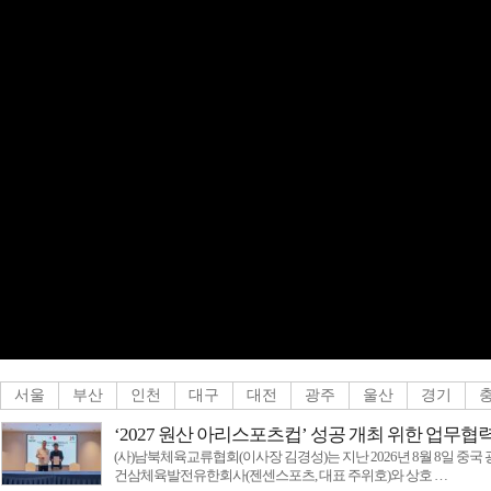
[탑뉴스]
근로조건·경영권 경계 구체화해야
[포토뉴스]
섬의 날
[탑뉴스]
민형배 전남광주특별시장, 고용
[탑뉴스]
여수서 제7회 섬의 날 연다
[탑뉴스]
식품 식중독균 복합오염, 계
[포토뉴스]
전남자치경찰위원회 퀴즈
[탑뉴스]
신안군, 농업기술원과 폭염·가
[탑뉴스]
완도군의회, 전복산업 위기 
[탑뉴스]
“사람을 살리는 금융”, 저희
[탑뉴스]
고수온 피해 최소화위해 양
[탑뉴스]
신안군, 농어업·염전 노동 현
[탑뉴스]
전남광주특별시, 13일 일본군
서울
부산
인천
대구
대전
광주
울산
경기
‘2027 원산 아리스포츠컵’ 성공 개최 위한 업무
(사)남북체육교류협회(이사장 김경성)는 지난 2026년 8월 8일 중
건삼체육발전유한회사(젠센스포츠, 대표 주위호)와 상호 …