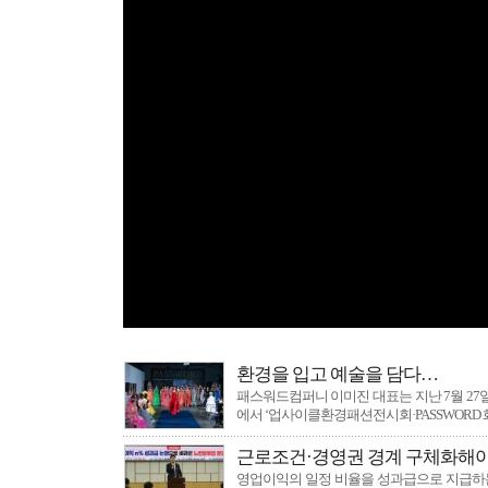
[탑뉴스]
완도군
[탑뉴스]
“사람
[탑뉴스]
고수
[탑뉴스]
우치동
[탑뉴스]
전남
[탑뉴스]
KTX
[탑뉴스]
신안군
[월드메인방송
[탑뉴스]
전남광
[탑뉴스]
국토외
[탑뉴스]
환경을
환경을 입고 예술을 담다…
패스워드컴퍼니 이미진 대표는 지난 7월 2
에서 ‘업사이클환경패션전시회·PASSWORD
근로조건·경영권 경계 구체화해야..
영업이익의 일정 비율을 성과급으로 지급하