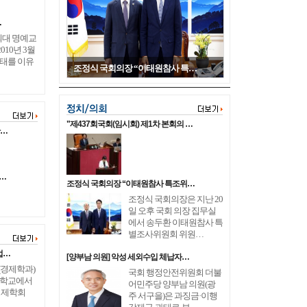
…
외대 명예교
010년 3월
사태를 이유
조정식 국회의장 “이태원참사 특…
"제437회국회(임시회) 제1차 본회의 …
관…
장…
조정식 국회의장 “이태원참사 특조위…
조정식 국회의장은 지난 20
일 오후 국회 의장 집무실
에서 송두환 이태원참사 특
별조사위원회 위원…
업…
[양부남 의원] 악성 세외수입 체납자…
(경제학과)
국회 행정안전위원회 더불
전대학교에서
어민주당 양부남 의원(광
경제학회
주 서구을)은 과징금·이행