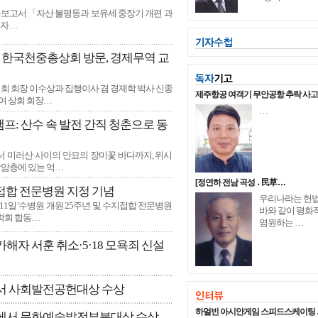
 …
연구보고서 「자산 불평등과 보유세 중장기 개편 과
 자…
한국천중총상회 방문, 경제무역 교
위원회 회장 이수상과 집행이사 겸 경제학 박사 신종
제주항공 여객기 무안공항 추락 사
여 상회 회장…
…
캠프: 산수 속 발전 간직 청춘으로 동
서 미러산 사이의 만묘의 장미꽃 바다까지, 위시
암층에 있는 억…
[정연하 전남 곡성 ․ 民草 …
지접합 전문병원 지정 기념
우리나라는 헌
11일 '수병원 개원 25주년 및 수지접합 전문병원
바와 같이 평화
학회 합동…
염원하는 …
자 서훈 취소·5·18 모욕죄 신설
서 사회발전공헌대상 수상
하얼빈 아시안게임 스피드스케이팅 
에서 문화예술발전부분대상 수상