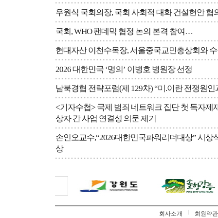
우원식 국회의장, 국회 사회적 대화 건설현안 협
국회, WHO 팬데믹 협정 논의 본격 참여…
현대자산 이천수목장, 서울중국교민총상회와 수
2026 대한민국 ‘명의’ 이병호 병원장 선정
남북경협 전략포럼(제 129차) “미.이란 전쟁원인
<기자수첩> 국제 범죄 네트워크 집단 첫 독자제재 
상자 간 사업 연결성 의문 제기
손인오교수,“2026대한민국파워리더대상” 시
상
회사소개
회원약관