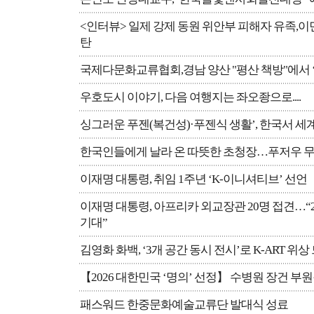
<인터뷰> 일제 강제 동원 위안부 피해자 유족,이
탄
국제다문화교류협회,경남 양산 "평산 책방"에서 ‘
우호도시 이야기, 다음 여행지는 좌오좡으로....
싱그러운 푸젠(복건성)·푸젠식 생활’, 한국서 세
한국인들에게 날라 온 따뜻한 초청장…푸저우 무
이재명 대통령, 취임 1주년 ‘K-이니셔티브’ 선언
이재명 대통령, 아프리카 외교장관 20명 접견…“
기대”
김영화 화백, ‘3개 공간 동시 전시’로 K-ART 위
【2026 대한민국 ‘명의’ 선정】 수병원 장건 부
패스워드 한중문화예술교류단 발대식 성료