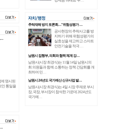
강제금·과태료·부…
추락재해 방지 토론회…"위험성평가 …
공사현장의 추락사고를 방
지하기 위해 위험성평가의
고…
실효성을 제고하고 스마트
안전기술을 적극 …
남원시 집행부, 의회와 협력 체계 강…
남원시(시장 최경식)는 11월 14일 남원시의
회 의원들과 함께 소통하는 정책 간담회를 개
최하여 민…
남원시 24년도 국가예산 신규사업 발…
법에 명시된
적인 통일을
남원시(시장 최경식)는 4일 시장 주재로 부시
장, 국장, 부서장이 참석한 가운데 2024년도
국가예…
…