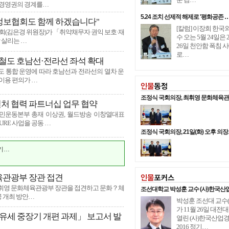
 경영권의 경계를…
5.24 조치 선제적 해제로 '평화공존 
용정보협회도 함께 하겠습니다"
[칼럼] 이장희 한국
회(김은경 위원장)가 「취약채무자 권익 보호·재
수 오는 5월 24일은 2
 살리는 …
26일 천안함 폭침 
로…
속철도 호남선·전라선 좌석 확대
속철도 통합 운영에 따라 호남선과 전라선의 열차 운
이용 편의가 …
조정식 국회의장, 최휘영 문화체육
처 협력 파트너십 업무 협약
민운동본부 총재 이상권, 월드방송 이창열대표
치…
URE 사업을 공동 …
조정식 국회의장, 21일(화) 오후 의
 …
기…
육관광부 장관 접견
여…
최휘영 문화체육관광부 장관을 접견하고 문화？체
조선대학교 박성훈 교수 (사)한국산
공 개최 방안…
 더…
박성훈 조선대 교수
가 11월 26일 대
치…
유세 중장기 개편 과제」 보고서 발
열린 (사)한국산업
2016 정기…