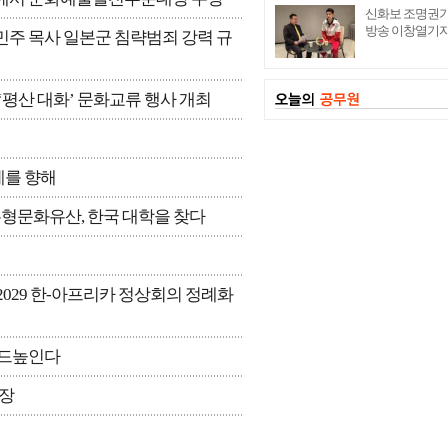
신화보 조명권기
방송 이창열기자
민주 목사 일본군 침략범죄 강력 규
평산 대화’ 문화교류 행사 개최
계를 향해
형문화유산, 한국 대학을 찾다
2029 한-아프리카 정상회의 정례화
상 드높인다
원장