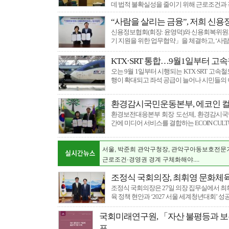
데 법적 불확실성을 줄이기 위해 근로조건과
“사람을 살리는 금융”, 저희 신
신용정보협회(회장: 윤영덕)와 신용회복위원
기 지원을 위한 업무협약」을 체결하고, ‘사람
KTX·SRT 통합…9월1일부터 고
오는 9월 1일부터 시행되는 KTX·SRT 고
행이 확대되고 좌석 공급이 늘어나 시민들의 
환경감시국민운동본부, 에코인 컬
환경보전대응본부 회장 도선제, 환경감시국
국토외곽 먼섬 지원 특별법 개정 및 섬 특별자
간에 미디어 서비스를 결합하는 ECOIN CULT
환경을 입고 예술을 담다…
"지역 인재들의 빛나는 내일을 밝히는 장학기금
서울, 박준희 관악구청장, 관악구아동보호전문
근로조건·경영권 경계 구체화해야....
섬의 날
조정식 국회의장, 최휘영 문화체
민형배 전남광주특별시장, 고용노동부 장관에 
조정식 국회의장은 27일 의장 집무실에서 
여수서 제7회 섬의 날 연다
육 정책 현안과 ‘2027 서울 세계청년대회’ 성
식품 식중독균 복합오염, 계절보다 위생관리가
국토외곽 먼섬 지원 특별법 개정 및 섬 특별자
국회미래연구원, 「자산 불평등과 보
환경을 입고 예술을 담다…
표