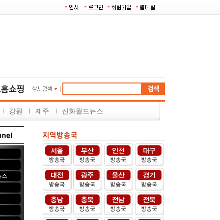
강원
제주
신화월드뉴스
뉴스