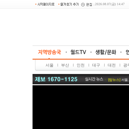
2026.08.07(금) 14:47
[탑뉴스]
국토외
서울
부산
인천
대구
대전
광
[탑뉴스]
환경을
[탑뉴스]
"지역
[탑뉴스]
서울,
[탑뉴스]
근로조
[포토뉴스]
섬
[탑뉴스]
민형배
[탑뉴스]
여수서
[탑뉴스]
식품 
[포토뉴스]
전
[탑뉴스]
신안군