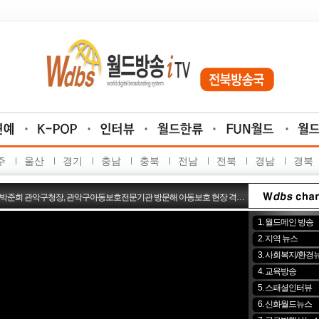
곽 먼섬 지원 특별법 개정 및 섬 특별자치군 설치 공동 대응 논의
주
울산
경기
충남
충북
전남
전북
경남
경북
 입고 예술을 담다…
 인재들의 빛나는 내일을 밝히는 장학기금 전달"
 박준희 관악구청장, 관악구아동보호전문기관 방문해 아동보호 현장 격…
건·경영권 경계 구체화해야....
1. 월드메인 방송
의 날
2. 지역 뉴스
 전남광주특별시장, 고용노동부 장관에 여수 ‘고용위기지역’ 지정 …
3. 사회복지/환경
 제7회 섬의 날 연다
4. 교육방송
식중독균 복합오염, 계절보다 위생관리가 더 밀접
5. 스패셜인터뷰
남자치경찰위원회 퀴즈 이벤트
6. 신화월드뉴스
, 농업기술원과 폭염·가뭄 대응 합동점검..