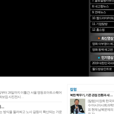
7. 글로벌행사뉴
의회, 전복산업 위기 극복 위한 생산어가 의견청취 간담회 개최
8. 내고향뉴스
을 살리는 금융”, 저희 신용정보협회도 함께 하겠습니다"
9. 연예뉴스
온 피해 최소화위해 양식어류 긴급방류
물원 가족들, 여름 특식으로 무더위 극복
10. 웹드라마/어
광주특별시, 국가유공자 임시안치소 지원 광주까지 확대
11. 기업탐방
·SRT 통합…9월1일부터 고속철도 호남선·전라선 좌석 확대
12. 홈쇼핑
, 청소년 민주시민 아카데미 캠프 개최...
]
전남광주통합특별시정뉴스 8월1주
영화 아부쟁이 예
주특별시, 폭염 대비 농축수산 분야 피해 최소화 온힘
영화 동백 예고편
곽 먼섬 지원 특별법 개정 및 섬 특별자치군 설치 공동 대응 논의
 입고 예술을 담다…
2019 대한민국
월드방송인트로
7일부터 28일까지 이틀간 서울 영등포아트스퀘어
북한 핵무기, 기존 관점 전환과 새 …
 화보집 사진전시…
[칼럼] 이장희 한국
수/아시아사회과학
..
표 현재 남북문제의
는 방식을 둘러싸고 노사 갈등이 확산되는 가운
운 감…