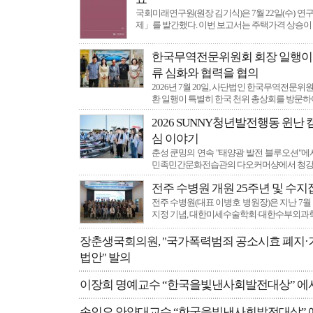
"지역 인재들의 빛나는 내일을 밝히는 장학기금
국회미래연구원(원장 김기식)은 7월 22일(수) 
제」를 발간했다. 이번 보고서는 주택가격 상승이
한국무역전문위원회 회장 일행이 
류 심화와 협력을 협의
2026년 7월 20일, 사단법인 한국무역전문
환 일행이 특별히 한국 천위 총상회를 방문하
2026 SUNNY청년발전행동 윈난 
심 이야기
춘성 쿤밍의 연속 "태양광 발전 블루오션"에
민족민간문화전습관의 다오커머샹에서 청강
전주 수병원 개원 25주년 및 수
전주 수병원(대표 이병호 병원장)은 지난 7월 
지정 기념, 대한미세수술학회·대한수부외과
장춘생국회의원, "국가폭력범죄 공소시효 폐지·가해
법안" 발의
이장희 명예교수 “한국을빛낸사회발전대상” 에
손인오 안양대교수,“한국을빛낸사회발전대상” 