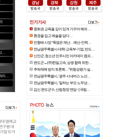
스
워즈
중화권 교육을 깊이 있게 가꾸어 해외 …
환경을 입고 예술을 담다…
민형배 시장 “폭염은 재난…예산·인력…
전남광주특별시-대학-교육부-기업, 반도…
고…
신안군, 청소년 민주시민 아카데미 캠프…
완도군↔(주)한일고속, 상생 협력 위한…
추락재해 방지 토론회…"위험성평가 실…
파워리…
전남광주특별시, ‘광주 시내버스 노선…
전남광주특별시, ‘일하는 부모 노무상…
김신 완도군수, 산림청장 면담 - [ 국립…
외대 명예교
연구원 대
 가장 뜨거