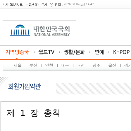
2026.08.07(금) 14:47
서울
부산
인천
대구
대전
광주
울산
경