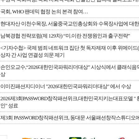
국회, WHO 팬데믹 협정 논의 본격 참여…
현대자산 이천수목장, 서울중국교민총상회와 수목장사업에 대한
남북경협 전략포럼(제 129차) “미.이란 전쟁원인과 출구전략”
<기자수첩> 국제 범죄 네트워크 집단 첫 독자제재 이후 위메이드(W
상자 간 사업 연결성 의문 제기
손인오교수,“2026대한민국파워리더대상” 시상식에서 클래식
상
이미진패션지디이너 "2026대한민국파워리더대상" 에서 수상
2026제3회PASSWORD창작패션위크,대한민국지키는대표모델 
인" 성료
제3회 PASSWORD창작패션위크, 동대문 서울패션창작스튜디오