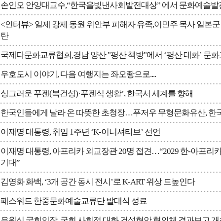
손인오 안양대교수,“한국을빛낸사회발전대상” 에서 문화예술발
<인터뷰> 일제 강제 동원 위안부 피해자 유족,이민주 목사 일본군
탄
국제다문화교류협회,경남 양산 "평산 책방"에서 ‘평산 대화’ 문화
우호도시 이야기, 다음 여행지는 좌오좡으로....
싱그러운 푸젠(복건성)·푸젠식 생활’, 한국서 세계를 향해
한국인들에게 날라 온 따뜻한 초청장…푸저우 무형문화유산, 한국
이재명 대통령, 취임 1주년 ‘K-이니셔티브’ 선언
이재명 대통령, 아프리카 외교장관 20명 접견…“2029 한-아프리
기대”
김영화 화백, ‘3개 공간 동시 전시’로 K-ART 위상 드높인다
패스워드 한중문화예술교류단 발대식 성료
우원식 국회의장, 국회 사회적 대화 건설현안 협의체 결과보고 개