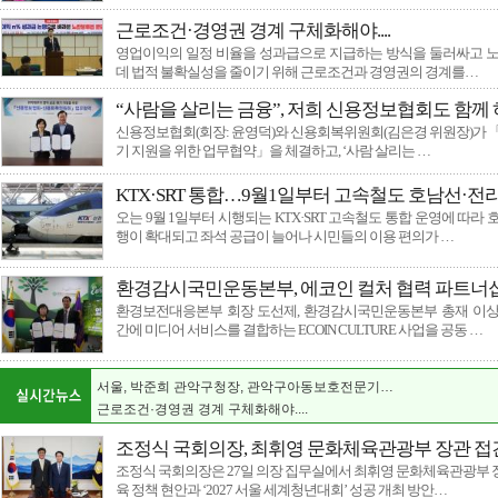
근로조건·경영권 경계 구체화해야....
영업이익의 일정 비율을 성과급으로 지급하는 방식을 둘러싸고 노
데 법적 불확실성을 줄이기 위해 근로조건과 경영권의 경계를…
“사람을 살리는 금융”, 저희 신용정보협회도 함께
신용정보협회(회장: 윤영덕)와 신용회복위원회(김은경 위원장)가 
기 지원을 위한 업무협약」을 체결하고, ‘사람 살리는 …
KTX·SRT 통합…9월1일부터 고속철도 호남선·전
오는 9월 1일부터 시행되는 KTX·SRT 고속철도 통합 운영에 따라
행이 확대되고 좌석 공급이 늘어나 시민들의 이용 편의가 …
환경감시국민운동본부, 에코인 컬처 협력 파트너십
환경보전대응본부 회장 도선제, 환경감시국민운동본부 총재 이상
국토외곽 먼섬 지원 특별법 개정 및 섬 특별자치…
간에 미디어 서비스를 결합하는 ECOIN CULTURE 사업을 공동 …
환경을 입고 예술을 담다…
"지역 인재들의 빛나는 내일을 밝히는 장학기금 …
서울, 박준희 관악구청장, 관악구아동보호전문기…
근로조건·경영권 경계 구체화해야....
섬의 날
조정식 국회의장, 최휘영 문화체육관광부 장관 접
민형배 전남광주특별시장, 고용노동부 장관에 여…
조정식 국회의장은 27일 의장 집무실에서 최휘영 문화체육관광부
여수서 제7회 섬의 날 연다
육 정책 현안과 ‘2027 서울 세계청년대회’ 성공 개최 방안…