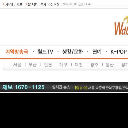
2026.08.07(금) 14:47
서울
부산
인천
대구
대전
광주
울산
경
[탑뉴스]
국토외곽 먼섬 지원 특별법 개
[탑뉴스]
환경을 입고 예술을 담다…
[탑뉴스]
"지역 인재들의 빛나는 내일을
[탑뉴스]
서울, 박준희 관악구청장, 
[탑뉴스]
근로조건·경영권 경계 구체화해야
[포토뉴스]
섬의 날
[탑뉴스]
민형배 전남광주특별시장, 고용
[탑뉴스]
여수서 제7회 섬의 날 연다
[탑뉴스]
식품 식중독균 복합오염, 계
[포토뉴스]
전남자치경찰위원회 퀴즈