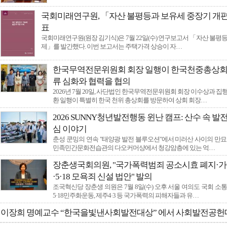
식품 식중독균 복합오염, 계절보다 위생관리가 더…
국토외곽 먼섬 지원 특별법 개정 및 섬 특별자치…
국회미래연구원, 「자산 불평등과 보유세 중장기 개편
환경을 입고 예술을 담다…
표
"지역 인재들의 빛나는 내일을 밝히는 장학기금 …
국회미래연구원(원장 김기식)은 7월 22일(수) 연구보고서 「자산 불평
제」를 발간했다. 이번 보고서는 주택가격 상승이 자…
한국무역전문위원회 회장 일행이 한국천중총상회 
류 심화와 협력을 협의
2026년 7월 20일, 사단법인 한국무역전문위원회 회장 이수상과 집
환 일행이 특별히 한국 천위 총상회를 방문하여 상회 회장…
2026 SUNNY청년발전행동 윈난 캠프: 산수 속 발
심 이야기
춘성 쿤밍의 연속 "태양광 발전 블루오션"에서 미러산 사이의 만묘
민족민간문화전습관의 다오커머샹에서 청강암층에 있는 억…
장춘생국회의원, "국가폭력범죄 공소시효 폐지·가
·5·18 모욕죄 신설 법안" 발의
조국혁신당 장춘생 의원은 7월 8일(수) 오후 서울 여의도 국회 소
5·18민주화운동, 제주4·3 등 국가폭력의 피해자들과 유…
이장희 명예교수 “한국을빛낸사회발전대상” 에서 사회발전공헌