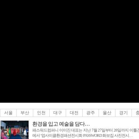
[탑뉴스]
신안군, 농업기술원과 폭염·가
[탑뉴스]
완도군의회, 전복산업 위기 
[탑뉴스]
“사람을 살리는 금융”, 저희
[탑뉴스]
고수온 피해 최소화위해 양
[탑뉴스]
우치동물원 가족들, 여름 특
[탑뉴스]
전남광주특별시, 국가유공자 
[탑뉴스]
KTX·SRT 통합…9월1일부
[탑뉴스]
신안군, 청소년 민주시민 아카데
[월드메인방송]
전남광주통합특별시정
[탑뉴스]
전남광주특별시, 폭염 대비 농
[탑뉴스]
국토외곽 먼섬 지원 특별법 개
[탑뉴스]
환경을 입고 예술을 담다…
서울
부산
인천
대구
대전
광주
울산
경기
환경을 입고 예술을 담다…
패스워드컴퍼니 이미진 대표는 지난 7월 27일부터 28일까지 이
에서 ‘업사이클환경패션전시회·PASSWORD 화보집 사진전시…