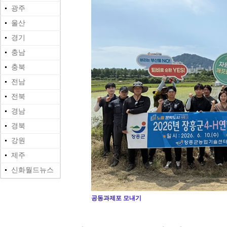
광주
울산
경기
충남
충북
전남
전북
경남
경북
강원
제주
신화월드뉴스
공동과제포 모내기