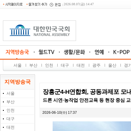
2026.08.07(금) 14:47
서울
부산
인천
대구
대전
광주
울산
경
지역방송국
장흥군4-H연합회, 공동과제포 모
서울
드론 시연·농작업 안전교육 등 현장 중심 
부산
인천
2026-06-10(수) 17:37
대구
대전