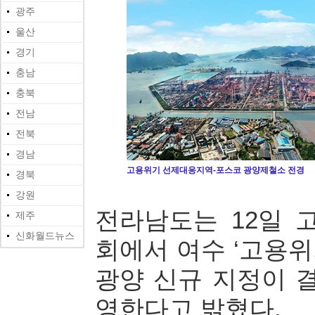
광주
울산
경기
충남
충북
전남
전북
경남
고용위기 선제대응지역-포스코 광양제철소 전경
경북
강원
전라남도는 12일
제주
신화월드뉴스
회에서 여수 ‘고용
광양 신규 지정이 
영한다고 밝혔다.